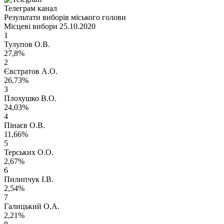
Телеграм канал
Результати виборів міського голови
Місцеві вибори 25.10.2020
1
Тулупов О.В.
27,8%
2
Євстратов А.О.
26,73%
3
Плохушко В.О.
24,03%
4
Пінаєв О.В.
11,66%
5
Терських О.О.
2,67%
6
Пилипчук І.В.
2,54%
7
Галицький О.А.
2,21%