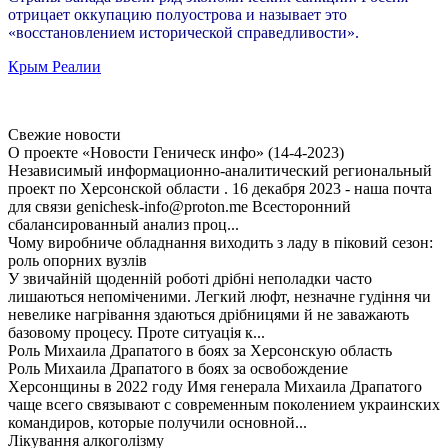
отрицает оккупацию полуострова и называет это
«восстановлением исторической справедливости».
Крым Реалии
Свежие новости
О проекте «Новости Геническ инфо» (14-4-2023)
Независимый информационно-аналитический региональный
проект по Херсонской области . 16 декабря 2023 - наша почта
для связи genichesk-info@proton.me Всесторонний
сбалансированный анализ проц...
Чому виробниче обладнання виходить з ладу в піковий сезон:
роль опорних вузлів
У звичайній щоденній роботі дрібні неполадки часто
лишаються непоміченими. Легкий люфт, незначне гудіння чи
невелике нагрівання здаються дрібницями й не заважають
базовому процесу. Проте ситуація к...
Роль Михаила Драпатого в боях за Херсонскую область
Роль Михаила Драпатого в боях за освобождение
Херсонщины в 2022 году Имя генерала Михаила Драпатого
чаще всего связывают с современным поколением украинских
командиров, которые получили основной...
Лікування алкоголізму