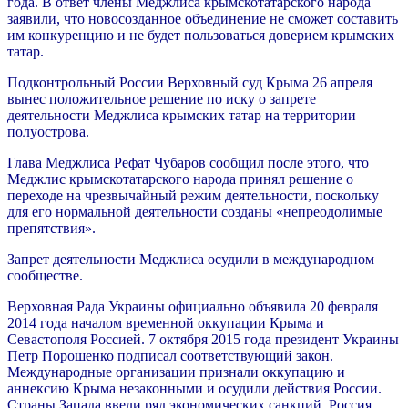
года. В ответ члены Меджлиса крымскотатарского народа
заявили, что новосозданное объединение не сможет составить
им конкуренцию и не будет пользоваться доверием крымских
татар.
Подконтрольный России Верховный суд Крыма 26 апреля
вынес положительное решение по иску о запрете
деятельности Меджлиса крымских татар на территории
полуострова.
Глава Меджлиса Рефат Чубаров сообщил после этого, что
Меджлис крымскотатарского народа принял решение о
переходе на чрезвычайный режим деятельности, поскольку
для его нормальной деятельности созданы «непреодолимые
препятствия».
Запрет деятельности Меджлиса осудили в международном
сообществе.
Верховная Рада Украины официально объявила 20 февраля
2014 года началом временной оккупации Крыма и
Севастополя Россией. 7 октября 2015 года президент Украины
Петр Порошенко подписал соответствующий закон.
Международные организации признали оккупацию и
аннексию Крыма незаконными и осудили действия России.
Страны Запада ввели ряд экономических санкций. Россия