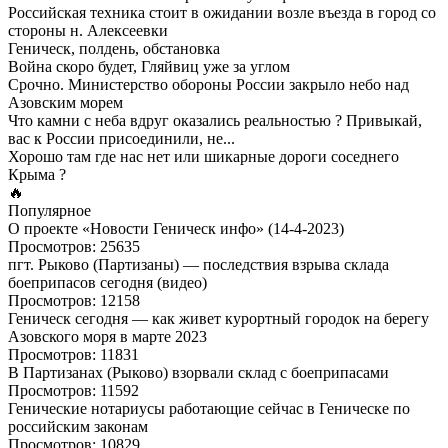
Российская техника стоит в ожидании возле въезда в город со
стороны н. Алексеевки
Геническ, полдень, обстановка
Война скоро будет, Гляйвиц уже за углом
Срочно. Министерство обороны России закрыло небо над
Азовским морем
Что камни с неба вдруг оказались реальностью ? Привыкай,
вас к России присоединили, не...
Хорошо там где нас нет или шикарные дороги соседнего
Крыма ?
🔥
Популярное
О проекте «Новости Геническ инфо» (14-4-2023)
Просмотров: 25635
пгт. Рыково (Партизаны) — последствия взрыва склада
боеприпасов сегодня (видео)
Просмотров: 12158
Геническ сегодня — как живет курортный городок на берегу
Азовского моря в марте 2023
Просмотров: 11831
В Партизанах (Рыково) взорвали склад с боеприпасами
Просмотров: 11592
Генические нотариусы работающие сейчас в Геническе по
российским законам
Просмотров: 10829