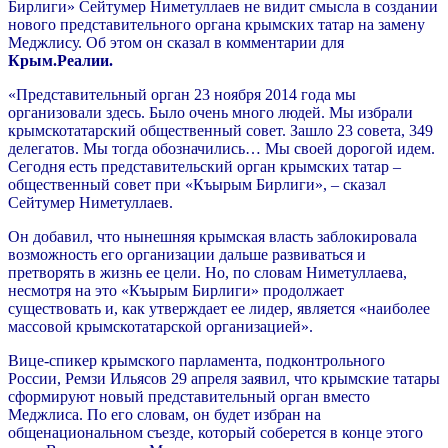
Бирлиги» Сейтумер Ниметуллаев не видит смысла в создании
нового представительного органа крымских татар на замену
Меджлису. Об этом он сказал в комментарии для
Крым.Реалии.
«Представительный орган 23 ноября 2014 года мы
организовали здесь. Было очень много людей. Мы избрали
крымскотатарский общественный совет. Зашло 23 совета, 349
делегатов. Мы тогда обозначились… Мы своей дорогой идем.
Сегодня есть представительский орган крымских татар –
общественный совет при «Къырым Бирлиги», – сказал
Сейтумер Ниметуллаев.
Он добавил, что нынешняя крымская власть заблокировала
возможность его организации дальше развиваться и
претворять в жизнь ее цели. Но, по словам Ниметуллаева,
несмотря на это «Къырым Бирлиги» продолжает
существовать и, как утверждает ее лидер, является «наиболее
массовой крымскотатарской организацией».
Вице-спикер крымского парламента, подконтрольного
России, Ремзи Ильясов 29 апреля заявил, что крымские татары
сформируют новый представительный орган вместо
Меджлиса. По его словам, он будет избран на
общенациональном съезде, который соберется в конце этого