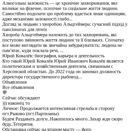
Алкогольна залежність — це хронічне захворювання, яке
впливає на фізичне, психічне та соціальне життя людини.
Самостійно подолати цю проблему вдається лише одиницям,
адже механізми залежності глибо...
Догляд за людьми з хворобою Альцгеймера: сучасний підхід у
пансіонатах для літніх
Хвороба Альцгеймера належить до тих захворювань, які
поступово змінюють життя людини та її близьких. Спочатку
все може виглядати як звичайна забудькуватість: людина не
пам’ятає, куди поклала речі, ...
Юрий Ковалёв: биография, карьера и деятельность
Кто такой Юрий Ковалёв Юрий Иванович Ковалёв является
политическим и хозяйственным деятелем, связанным с
Херсонской областью. До 2022 года он занимал должность
директора государственного рыбовод...
Объявления
Все объявления
💬
Сейчас обсуждают
))) наконец то
Личное: Продолжается интенсивная стрельба в сторону
пгт.Рыково (пгт.Партизаны)
Будем Раздавать долги..Накопилось много..Захар жди скоро
буду..Тетерятик
Обстановка сейчас на втором мосту — фото