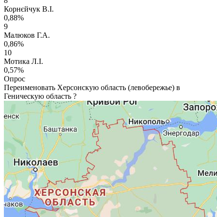
8
Корнєйчук В.І.
0,88%
9
Малюков Г.А.
0,86%
10
Мотика Л.І.
0,57%
Опрос
Переименовать Херсонскую область (левобережье) в
Геническую область ?