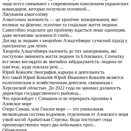
чаще всего связывают с современным поколением украинских
командиров, которые получили основной...
Лікування алкоголізму
Алкогольна залежність — це хронічне захворювання, яке
впливає на фізичне, психічне та соціальне життя людини.
Самостійно подолати цю проблему вдається лише одиницям,
адже механізми залежності глибо...
Догляд за людьми з хворобою Альцгеймера: сучасний підхід у
пансіонатах для літніх
Хвороба Альцгеймера належить до тих захворювань, які
поступово змінюють життя людини та її близьких. Спочатку
все може виглядати як звичайна забудькуватість: людина не
пам’ятає, куди поклала речі, ...
Юрий Ковалёв: биография, карьера и деятельность
Кто такой Юрий Ковалёв Юрий Иванович Ковалёв является
политическим и хозяйственным деятелем, связанным с
Херсонской областью. До 2022 года он занимал должность
директора государственного рыбовод...
Что произойдет с Сивашом если перекрыть проливы в
Азовское море
Озеро Сиваш, или Гнилое море — это уникальная
мелководная система водоемов, отделенная от Азовского моря
узкой косой Арабатская Стрелка. Вода поступает сюда
преимущественно через два небольших прол...
Объявления