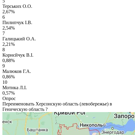
5
Терських О.О.
2,67%
6
Пилипчук І.В.
2,54%
7
Галицький О.А.
2,21%
8
Корнєйчук В.І.
0,88%
9
Малюков Г.А.
0,86%
10
Мотика Л.І.
0,57%
Опрос
Переименовать Херсонскую область (левобережье) в
Геническую область ?