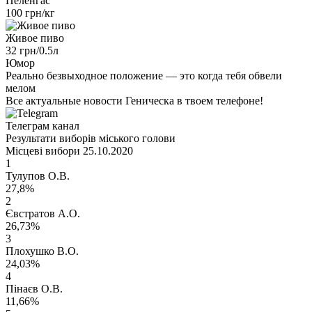
Пеленгас
100 грн/кг
Живое пиво
32 грн/0.5л
Юмор
Реально безвыходное положение — это когда тебя обвели
мелом
Все актуальные новости Геническа в твоем телефоне!
Телеграм канал
Результати виборів міського голови
Місцеві вибори 25.10.2020
1
Тулупов О.В.
27,8%
2
Євстратов А.О.
26,73%
3
Плохушко В.О.
24,03%
4
Пінаєв О.В.
11,66%