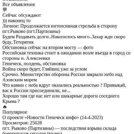
Все объявления
💬
Сейчас обсуждают
))) наконец то
Личное: Продолжается интенсивная стрельба в сторону
пгт.Рыково (пгт.Партизаны)
Будем Раздавать долги..Накопилось много..Захар жди скоро
буду..Тетерятик
Обстановка сейчас на втором мосту — фото
Российская техника стоит в ожидании возле въезда в город со
стороны н. Алексеевки
Геническ, полдень, обстановка
Война скоро будет, Гляйвиц уже за углом
Срочно. Министерство обороны России закрыло небо над
Азовским морем
Что камни с неба вдруг оказались реальностью ? Привыкай,
вас к России присоединили, не...
Хорошо там где нас нет или шикарные дороги соседнего
Крыма ?
🔥
Популярное
О проекте «Новости Геническ инфо» (14-4-2023)
Просмотров: 25628
пгт. Рыково (Партизаны) — последствия взрыва склада
боеприпасов сегодня (видео)