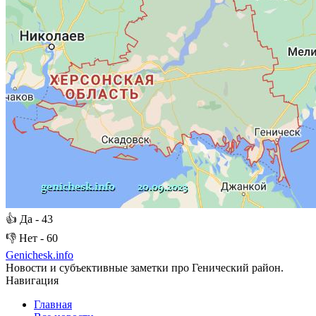
👍
Да -
43
👎
Нет -
60
Genichesk
.info
Новости и субъективные заметки про Генический район.
Навигация
Главная