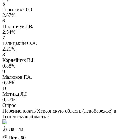
5
Терських О.О.
2,67%
6
Пилипчук І.В.
2,54%
7
Галицький О.А.
2,21%
8
Корнєйчук В.І.
0,88%
9
Малюков Г.А.
0,86%
10
Мотика Л.І.
0,57%
Опрос
Переименовать Херсонскую область (левобережье) в
Геническую область ?
👍
Да -
43
👎
Нет -
60