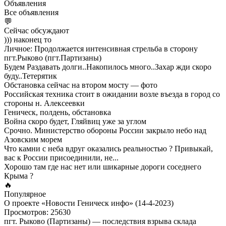
Объявления
Все объявления
💬
Сейчас обсуждают
))) наконец то
Личное: Продолжается интенсивная стрельба в сторону
пгт.Рыково (пгт.Партизаны)
Будем Раздавать долги..Накопилось много..Захар жди скоро
буду..Тетерятик
Обстановка сейчас на втором мосту — фото
Российская техника стоит в ожидании возле въезда в город со
стороны н. Алексеевки
Геническ, полдень, обстановка
Война скоро будет, Гляйвиц уже за углом
Срочно. Министерство обороны России закрыло небо над
Азовским морем
Что камни с неба вдруг оказались реальностью ? Привыкай,
вас к России присоединили, не...
Хорошо там где нас нет или шикарные дороги соседнего
Крыма ?
🔥
Популярное
О проекте «Новости Геническ инфо» (14-4-2023)
Просмотров: 25630
пгт. Рыково (Партизаны) — последствия взрыва склада