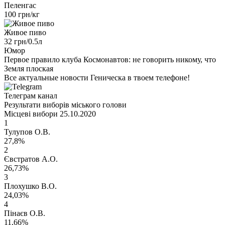
Пеленгас
100 грн/кг
Живое пиво
32 грн/0.5л
Юмор
Первое правило клуба Космонавтов: не говорить никому, что
Земля плоская
Все актуальные новости Геническа в твоем телефоне!
Телеграм канал
Результати виборів міського голови
Місцеві вибори 25.10.2020
1
Тулупов О.В.
27,8%
2
Євстратов А.О.
26,73%
3
Плохушко В.О.
24,03%
4
Пінаєв О.В.
11,66%