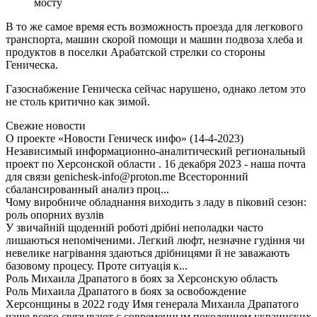
мосту
В то же самое время есть возможность проезда для легкового
транспорта, машин скорой помощи и машин подвоза хлеба и
продуктов в поселки Арабатской стрелки со стороны
Геническа.
Газоснабжение Геническа сейчас нарушено, однако летом это
не столь критично как зимой.
Свежие новости
О проекте «Новости Геническ инфо» (14-4-2023)
Независимый информационно-аналитический региональный
проект по Херсонской области . 16 декабря 2023 - наша почта
для связи genichesk-info@proton.me Всесторонний
сбалансированный анализ проц...
Чому виробниче обладнання виходить з ладу в піковий сезон:
роль опорних вузлів
У звичайній щоденній роботі дрібні неполадки часто
лишаються непоміченими. Легкий люфт, незначне гудіння чи
невелике нагрівання здаються дрібницями й не заважають
базовому процесу. Проте ситуація к...
Роль Михаила Драпатого в боях за Херсонскую область
Роль Михаила Драпатого в боях за освобождение
Херсонщины в 2022 году Имя генерала Михаила Драпатого
чаще всего связывают с современным поколением украинских