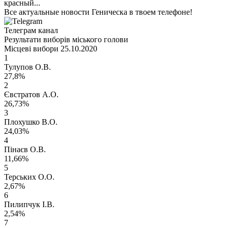
красный...
Все актуальные новости Геническа в твоем телефоне!
Телеграм канал
Результати виборів міського голови
Місцеві вибори 25.10.2020
1
Тулупов О.В.
27,8%
2
Євстратов А.О.
26,73%
3
Плохушко В.О.
24,03%
4
Пінаєв О.В.
11,66%
5
Терських О.О.
2,67%
6
Пилипчук І.В.
2,54%
7