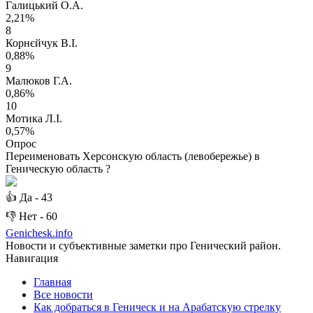
Галицький О.А.
2,21%
8
Корнєйчук В.І.
0,88%
9
Малюков Г.А.
0,86%
10
Мотика Л.І.
0,57%
Опрос
Переименовать Херсонскую область (левобережье) в
Геническую область ?
👍
Да -
43
👎
Нет -
60
Genichesk
.info
Новости и субъективные заметки про Генический район.
Навигация
Главная
Все новости
Как добраться в Геническ и на Арабатскую стрелку