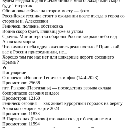
Будем Раздавать долги..Накопилось много..Захар жди скоро
буду..Тетерятик
Обстановка сейчас на втором мосту — фото
Российская техника стоит в ожидании возле въезда в город со
стороны н. Алексеевки
Геническ, полдень, обстановка
Война скоро будет, Гляйвиц уже за углом
Срочно. Министерство обороны России закрыло небо над
Азовским морем
Что камни с неба вдруг оказались реальностью ? Привыкай,
вас к России присоединили, не...
Хорошо там где нас нет или шикарные дороги соседнего
Крыма ?
🔥
Популярное
О проекте «Новости Геническ инфо» (14-4-2023)
Просмотров: 25638
пгт. Рыково (Партизаны) — последствия взрыва склада
боеприпасов сегодня (видео)
Просмотров: 12160
Геническ сегодня — как живет курортный городок на берегу
Азовского моря в марте 2023
Просмотров: 11833
В Партизанах (Рыково) взорвали склад с боеприпасами
Просмотров: 11594