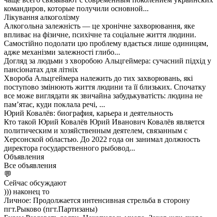
командиров, которые получили основной...
Лікування алкоголізму
Алкогольна залежність — це хронічне захворювання, яке
впливає на фізичне, психічне та соціальне життя людини.
Самостійно подолати цю проблему вдається лише одиницям,
адже механізми залежності глибо...
Догляд за людьми з хворобою Альцгеймера: сучасний підхід у
пансіонатах для літніх
Хвороба Альцгеймера належить до тих захворювань, які
поступово змінюють життя людини та її близьких. Спочатку
все може виглядати як звичайна забудькуватість: людина не
пам’ятає, куди поклала речі, ...
Юрий Ковалёв: биография, карьера и деятельность
Кто такой Юрий Ковалёв Юрий Иванович Ковалёв является
политическим и хозяйственным деятелем, связанным с
Херсонской областью. До 2022 года он занимал должность
директора государственного рыбовод...
Объявления
Все объявления
💬
Сейчас обсуждают
))) наконец то
Личное: Продолжается интенсивная стрельба в сторону
пгт.Рыково (пгт.Партизаны)