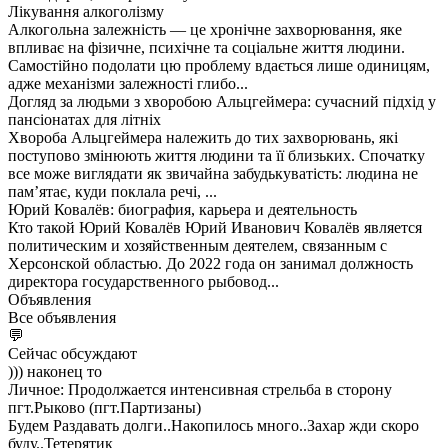
Лікування алкоголізму
Алкогольна залежність — це хронічне захворювання, яке
впливає на фізичне, психічне та соціальне життя людини.
Самостійно подолати цю проблему вдається лише одиницям,
адже механізми залежності глибо...
Догляд за людьми з хворобою Альцгеймера: сучасний підхід у
пансіонатах для літніх
Хвороба Альцгеймера належить до тих захворювань, які
поступово змінюють життя людини та її близьких. Спочатку
все може виглядати як звичайна забудькуватість: людина не
пам’ятає, куди поклала речі, ...
Юрий Ковалёв: биография, карьера и деятельность
Кто такой Юрий Ковалёв Юрий Иванович Ковалёв является
политическим и хозяйственным деятелем, связанным с
Херсонской областью. До 2022 года он занимал должность
директора государственного рыбовод...
Объявления
Все объявления
💬
Сейчас обсуждают
))) наконец то
Личное: Продолжается интенсивная стрельба в сторону
пгт.Рыково (пгт.Партизаны)
Будем Раздавать долги..Накопилось много..Захар жди скоро
буду..Тетерятик