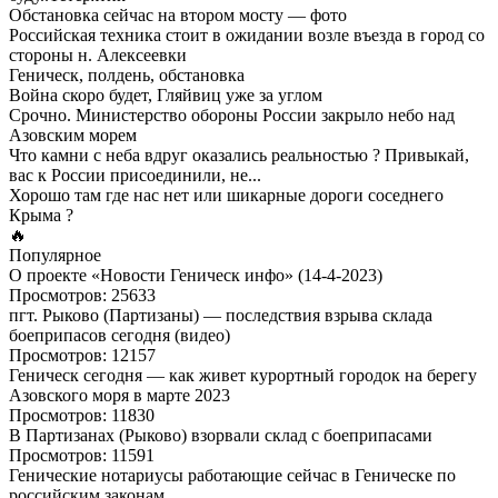
Обстановка сейчас на втором мосту — фото
Российская техника стоит в ожидании возле въезда в город со
стороны н. Алексеевки
Геническ, полдень, обстановка
Война скоро будет, Гляйвиц уже за углом
Срочно. Министерство обороны России закрыло небо над
Азовским морем
Что камни с неба вдруг оказались реальностью ? Привыкай,
вас к России присоединили, не...
Хорошо там где нас нет или шикарные дороги соседнего
Крыма ?
🔥
Популярное
О проекте «Новости Геническ инфо» (14-4-2023)
Просмотров: 25633
пгт. Рыково (Партизаны) — последствия взрыва склада
боеприпасов сегодня (видео)
Просмотров: 12157
Геническ сегодня — как живет курортный городок на берегу
Азовского моря в марте 2023
Просмотров: 11830
В Партизанах (Рыково) взорвали склад с боеприпасами
Просмотров: 11591
Генические нотариусы работающие сейчас в Геническе по
российским законам