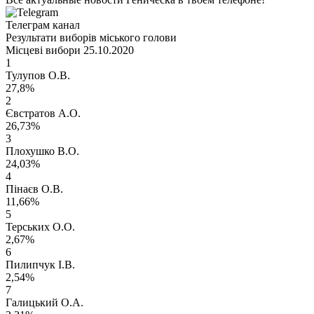
Телеграм канал
Результати виборів міського голови
Місцеві вибори 25.10.2020
1
Тулупов О.В.
27,8%
2
Євстратов А.О.
26,73%
3
Плохушко В.О.
24,03%
4
Пінаєв О.В.
11,66%
5
Терських О.О.
2,67%
6
Пилипчук І.В.
2,54%
7
Галицький О.А.