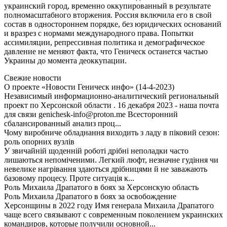
украинский город, временно оккупированный в результате
полномасштабного вторжения. Россия включила его в свой
состав в одностороннем порядке, без юридических оснований
и вразрез с нормами международного права. Попытки
ассимиляции, репрессивная политика и демографическое
давление не меняют факта, что Геническ останется частью
Украины до момента деоккупации.
Свежие новости
О проекте «Новости Геническ инфо» (14-4-2023)
Независимый информационно-аналитический региональный
проект по Херсонской области . 16 декабря 2023 - наша почта
для связи genichesk-info@proton.me Всесторонний
сбалансированный анализ проц...
Чому виробниче обладнання виходить з ладу в піковий сезон:
роль опорних вузлів
У звичайній щоденній роботі дрібні неполадки часто
лишаються непоміченими. Легкий люфт, незначне гудіння чи
невелике нагрівання здаються дрібницями й не заважають
базовому процесу. Проте ситуація к...
Роль Михаила Драпатого в боях за Херсонскую область
Роль Михаила Драпатого в боях за освобождение
Херсонщины в 2022 году Имя генерала Михаила Драпатого
чаще всего связывают с современным поколением украинских
командиров, которые получили основной...