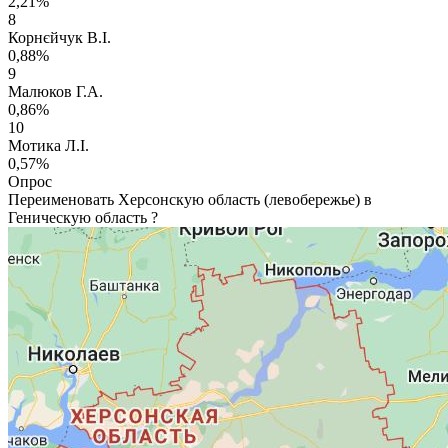
2,21%
8
Корнєйчук В.І.
0,88%
9
Малюков Г.А.
0,86%
10
Мотика Л.І.
0,57%
Опрос
Переименовать Херсонскую область (левобережье) в
Геническую область ?