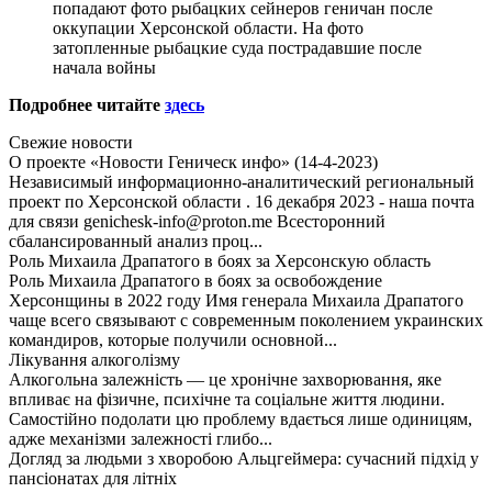
попадают фото рыбацких сейнеров геничан после
оккупации Херсонской области. На фото
затопленные рыбацкие суда пострадавшие после
начала войны
Подробнее читайте
здесь
Свежие новости
О проекте «Новости Геническ инфо» (14-4-2023)
Независимый информационно-аналитический региональный
проект по Херсонской области . 16 декабря 2023 - наша почта
для связи genichesk-info@proton.me Всесторонний
сбалансированный анализ проц...
Роль Михаила Драпатого в боях за Херсонскую область
Роль Михаила Драпатого в боях за освобождение
Херсонщины в 2022 году Имя генерала Михаила Драпатого
чаще всего связывают с современным поколением украинских
командиров, которые получили основной...
Лікування алкоголізму
Алкогольна залежність — це хронічне захворювання, яке
впливає на фізичне, психічне та соціальне життя людини.
Самостійно подолати цю проблему вдається лише одиницям,
адже механізми залежності глибо...
Догляд за людьми з хворобою Альцгеймера: сучасний підхід у
пансіонатах для літніх