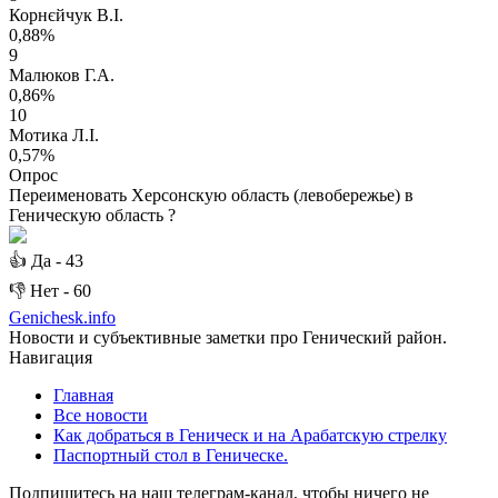
Корнєйчук В.І.
0,88%
9
Малюков Г.А.
0,86%
10
Мотика Л.І.
0,57%
Опрос
Переименовать Херсонскую область (левобережье) в
Геническую область ?
👍
Да -
43
👎
Нет -
60
Genichesk
.info
Новости и субъективные заметки про Генический район.
Навигация
Главная
Все новости
Как добраться в Геническ и на Арабатскую стрелку
Паспортный стол в Геническе.
Подпишитесь на наш телеграм-канал, чтобы ничего не