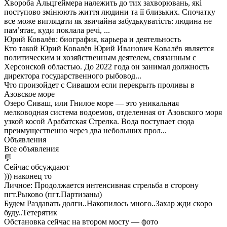
Хвороба Альцгеймера належить до тих захворювань, які
поступово змінюють життя людини та її близьких. Спочатку
все може виглядати як звичайна забудькуватість: людина не
пам’ятає, куди поклала речі, ...
Юрий Ковалёв: биография, карьера и деятельность
Кто такой Юрий Ковалёв Юрий Иванович Ковалёв является
политическим и хозяйственным деятелем, связанным с
Херсонской областью. До 2022 года он занимал должность
директора государственного рыбовод...
Что произойдет с Сивашом если перекрыть проливы в
Азовское море
Озеро Сиваш, или Гнилое море — это уникальная
мелководная система водоемов, отделенная от Азовского моря
узкой косой Арабатская Стрелка. Вода поступает сюда
преимущественно через два небольших прол...
Объявления
Все объявления
💬
Сейчас обсуждают
))) наконец то
Личное: Продолжается интенсивная стрельба в сторону
пгт.Рыково (пгт.Партизаны)
Будем Раздавать долги..Накопилось много..Захар жди скоро
буду..Тетерятик
Обстановка сейчас на втором мосту — фото