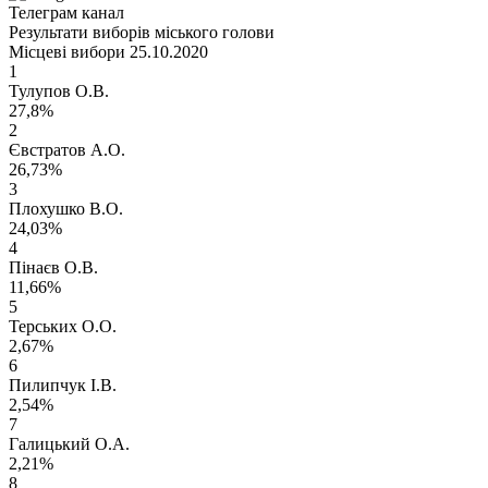
Телеграм канал
Результати виборів міського голови
Місцеві вибори 25.10.2020
1
Тулупов О.В.
27,8%
2
Євстратов А.О.
26,73%
3
Плохушко В.О.
24,03%
4
Пінаєв О.В.
11,66%
5
Терських О.О.
2,67%
6
Пилипчук І.В.
2,54%
7
Галицький О.А.
2,21%
8