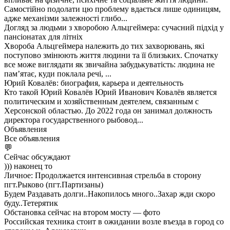
Самостійно подолати цю проблему вдається лише одиницям,
адже механізми залежності глибо...
Догляд за людьми з хворобою Альцгеймера: сучасний підхід у
пансіонатах для літніх
Хвороба Альцгеймера належить до тих захворювань, які
поступово змінюють життя людини та її близьких. Спочатку
все може виглядати як звичайна забудькуватість: людина не
пам’ятає, куди поклала речі, ...
Юрий Ковалёв: биография, карьера и деятельность
Кто такой Юрий Ковалёв Юрий Иванович Ковалёв является
политическим и хозяйственным деятелем, связанным с
Херсонской областью. До 2022 года он занимал должность
директора государственного рыбовод...
Объявления
Все объявления
💬
Сейчас обсуждают
))) наконец то
Личное: Продолжается интенсивная стрельба в сторону
пгт.Рыково (пгт.Партизаны)
Будем Раздавать долги..Накопилось много..Захар жди скоро
буду..Тетерятик
Обстановка сейчас на втором мосту — фото
Российская техника стоит в ожидании возле въезда в город со