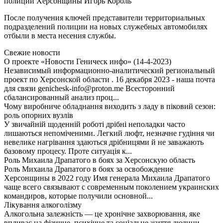
полиции Херсонщины Игорь Король
После получения ключей представители территориальных
подразделений полиции на новых служебных автомобилях
отбыли в места несения службы.
Свежие новости
О проекте «Новости Геническ инфо» (14-4-2023)
Независимый информационно-аналитический региональный
проект по Херсонской области . 16 декабря 2023 - наша почта
для связи genichesk-info@proton.me Всесторонний
сбалансированный анализ проц...
Чому виробниче обладнання виходить з ладу в піковий сезон:
роль опорних вузлів
У звичайній щоденній роботі дрібні неполадки часто
лишаються непоміченими. Легкий люфт, незначне гудіння чи
невелике нагрівання здаються дрібницями й не заважають
базовому процесу. Проте ситуація к...
Роль Михаила Драпатого в боях за Херсонскую область
Роль Михаила Драпатого в боях за освобождение
Херсонщины в 2022 году Имя генерала Михаила Драпатого
чаще всего связывают с современным поколением украинских
командиров, которые получили основной...
Лікування алкоголізму
Алкогольна залежність — це хронічне захворювання, яке
впливає на фізичне, психічне та соціальне життя людини.