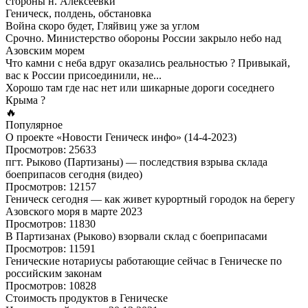
стороны н. Алексеевки
Геническ, полдень, обстановка
Война скоро будет, Гляйвиц уже за углом
Срочно. Министерство обороны России закрыло небо над
Азовским морем
Что камни с неба вдруг оказались реальностью ? Привыкай,
вас к России присоединили, не...
Хорошо там где нас нет или шикарные дороги соседнего
Крыма ?
🔥
Популярное
О проекте «Новости Геническ инфо» (14-4-2023)
Просмотров: 25633
пгт. Рыково (Партизаны) — последствия взрыва склада
боеприпасов сегодня (видео)
Просмотров: 12157
Геническ сегодня — как живет курортный городок на берегу
Азовского моря в марте 2023
Просмотров: 11830
В Партизанах (Рыково) взорвали склад с боеприпасами
Просмотров: 11591
Генические нотариусы работающие сейчас в Геническе по
российским законам
Просмотров: 10828
Стоимость продуктов в Геническе