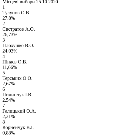
Місцеві вибори 25.10.2020
1
Тулупов О.В.
27,8%
2
Євстратов А.О.
26,73%
3
Плохушко В.О.
24,03%
4
Пінаєв О.В.
11,66%
5
Терських О.О.
2,67%
6
Пилипчук І.В.
2,54%
7
Галицький О.А.
2,21%
8
Корнєйчук В.І.
0,88%