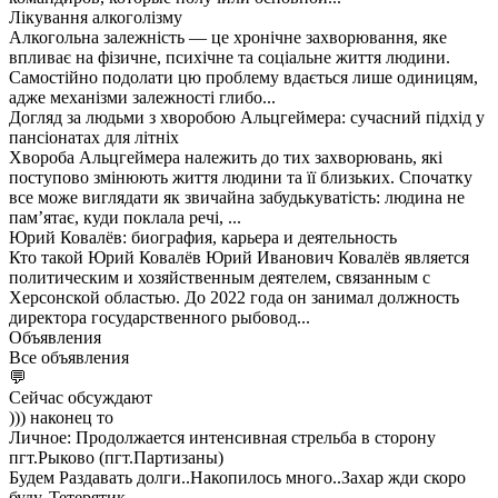
Лікування алкоголізму
Алкогольна залежність — це хронічне захворювання, яке
впливає на фізичне, психічне та соціальне життя людини.
Самостійно подолати цю проблему вдається лише одиницям,
адже механізми залежності глибо...
Догляд за людьми з хворобою Альцгеймера: сучасний підхід у
пансіонатах для літніх
Хвороба Альцгеймера належить до тих захворювань, які
поступово змінюють життя людини та її близьких. Спочатку
все може виглядати як звичайна забудькуватість: людина не
пам’ятає, куди поклала речі, ...
Юрий Ковалёв: биография, карьера и деятельность
Кто такой Юрий Ковалёв Юрий Иванович Ковалёв является
политическим и хозяйственным деятелем, связанным с
Херсонской областью. До 2022 года он занимал должность
директора государственного рыбовод...
Объявления
Все объявления
💬
Сейчас обсуждают
))) наконец то
Личное: Продолжается интенсивная стрельба в сторону
пгт.Рыково (пгт.Партизаны)
Будем Раздавать долги..Накопилось много..Захар жди скоро
буду..Тетерятик