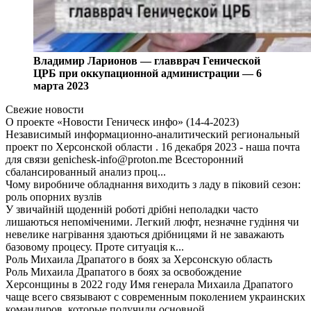
Владимир Ларионов — главврач Генической
ЦРБ при оккупационной администрации — 6
марта 2023
Свежие новости
О проекте «Новости Геническ инфо» (14-4-2023)
Независимый информационно-аналитический региональный
проект по Херсонской области . 16 декабря 2023 - наша почта
для связи genichesk-info@proton.me Всесторонний
сбалансированный анализ проц...
Чому виробниче обладнання виходить з ладу в піковий сезон:
роль опорних вузлів
У звичайній щоденній роботі дрібні неполадки часто
лишаються непоміченими. Легкий люфт, незначне гудіння чи
невелике нагрівання здаються дрібницями й не заважають
базовому процесу. Проте ситуація к...
Роль Михаила Драпатого в боях за Херсонскую область
Роль Михаила Драпатого в боях за освобождение
Херсонщины в 2022 году Имя генерала Михаила Драпатого
чаще всего связывают с современным поколением украинских
командиров, которые получили основной...