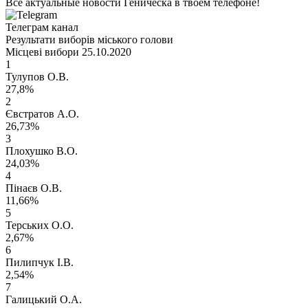
Все актуальные новости Геническа в твоем телефоне!
Телеграм канал
Результати виборів міського голови
Місцеві вибори 25.10.2020
1
Тулупов О.В.
27,8%
2
Євстратов А.О.
26,73%
3
Плохушко В.О.
24,03%
4
Пінаєв О.В.
11,66%
5
Терських О.О.
2,67%
6
Пилипчук І.В.
2,54%
7
Галицький О.А.