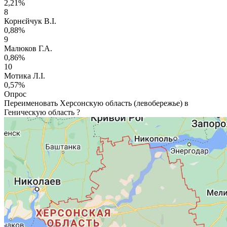
2,21%
8
Корнєйчук В.І.
0,88%
9
Малюков Г.А.
0,86%
10
Мотика Л.І.
0,57%
Опрос
Переименовать Херсонскую область (левобережье) в
Геническую область ?