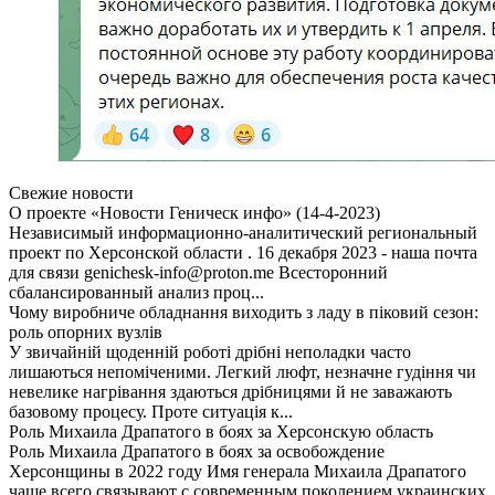
Свежие новости
О проекте «Новости Геническ инфо» (14-4-2023)
Независимый информационно-аналитический региональный
проект по Херсонской области . 16 декабря 2023 - наша почта
для связи genichesk-info@proton.me Всесторонний
сбалансированный анализ проц...
Чому виробниче обладнання виходить з ладу в піковий сезон:
роль опорних вузлів
У звичайній щоденній роботі дрібні неполадки часто
лишаються непоміченими. Легкий люфт, незначне гудіння чи
невелике нагрівання здаються дрібницями й не заважають
базовому процесу. Проте ситуація к...
Роль Михаила Драпатого в боях за Херсонскую область
Роль Михаила Драпатого в боях за освобождение
Херсонщины в 2022 году Имя генерала Михаила Драпатого
чаще всего связывают с современным поколением украинских