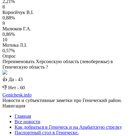
2,21%
8
Корнєйчук В.І.
0,88%
9
Малюков Г.А.
0,86%
10
Мотика Л.І.
0,57%
Опрос
Переименовать Херсонскую область (левобережье) в
Геническую область ?
👍
Да -
43
👎
Нет -
60
Genichesk
.info
Новости и субъективные заметки про Генический район.
Навигация
Главная
Все новости
Как добраться в Геническ и на Арабатскую стрелку
Паспортный стол в Геническе.