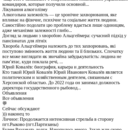
командиров, которые получили основной...
Лікування алкоголізму
Алкогольна залежність — це хронічне захворювання, яке
впливає на фізичне, психічне та соціальне життя людини.
Самостійно подолати цю проблему вдається лише одиницям,
адже механізми залежності глибо...
Догляд за людьми з хворобою Альцгеймера: сучасний підхід у
пансіонатах для літніх
Хвороба Альцгеймера належить до тих захворювань, які
поступово змінюють життя людини та її близьких. Спочатку
все може виглядати як звичайна забудькуватість: людина не
пам’ятає, куди поклала речі, ...
Юрий Ковалёв: биография, карьера и деятельность
Кто такой Юрий Ковалёв Юрий Иванович Ковалёв является
политическим и хозяйственным деятелем, связанным с
Херсонской областью. До 2022 года он занимал должность
директора государственного рыбовод...
Объявления
Все объявления
💬
Сейчас обсуждают
))) наконец то
Личное: Продолжается интенсивная стрельба в сторону
пгт.Рыково (пгт.Партизаны)
Будем Раздавать долги..Накопилось много..Захар жди скоро