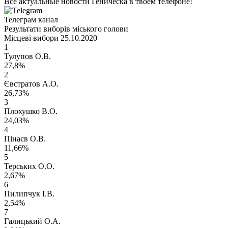
Все актуальные новости Геническа в твоем телефоне!
Телеграм канал
Результати виборів міського голови
Місцеві вибори 25.10.2020
1
Тулупов О.В.
27,8%
2
Євстратов А.О.
26,73%
3
Плохушко В.О.
24,03%
4
Пінаєв О.В.
11,66%
5
Терських О.О.
2,67%
6
Пилипчук І.В.
2,54%
7
Галицький О.А.