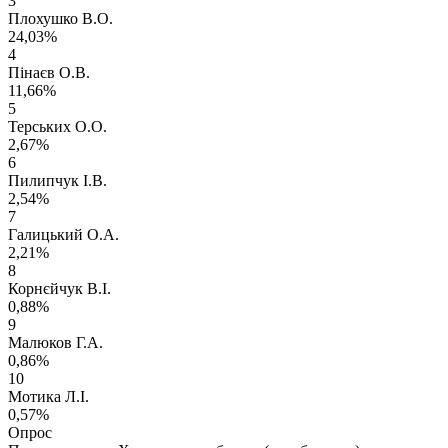
3
Плохушко В.О.
24,03%
4
Пінаєв О.В.
11,66%
5
Терських О.О.
2,67%
6
Пилипчук І.В.
2,54%
7
Галицький О.А.
2,21%
8
Корнєйчук В.І.
0,88%
9
Малюков Г.А.
0,86%
10
Мотика Л.І.
0,57%
Опрос