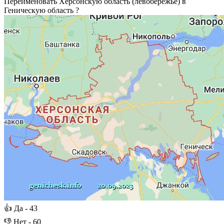
Переименовать Херсонскую область (левобережье) в
Геническую область ?
👍
Да -
43
👎
Нет -
60