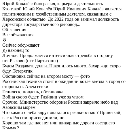
Юрий Ковалёв: биография, карьера и деятельность
Кто такой Юрий Ковалёв Юрий Иванович Ковалёв является
политическим и хозяйственным деятелем, связанным с
Херсонской областью. До 2022 года он занимал должность
директора государственного рыбовод...
Объявления
Все объявления
💬
Сейчас обсуждают
))) наконец то
Личное: Продолжается интенсивная стрельба в сторону
пгт.Рыково (пгт.Партизаны)
Будем Раздавать долги..Накопилось много..Захар жди скоро
буду..Тетерятик
Обстановка сейчас на втором мосту — фото
Российская техника стоит в ожидании возле въезда в город со
стороны н. Алексеевки
Геническ, полдень, обстановка
Война скоро будет, Гляйвиц уже за углом
Срочно. Министерство обороны России закрыло небо над
Азовским морем
Что камни с неба вдруг оказались реальностью ? Привыкай,
вас к России присоединили, не...
Хорошо там где нас нет или шикарные дороги соседнего
Крыма ?