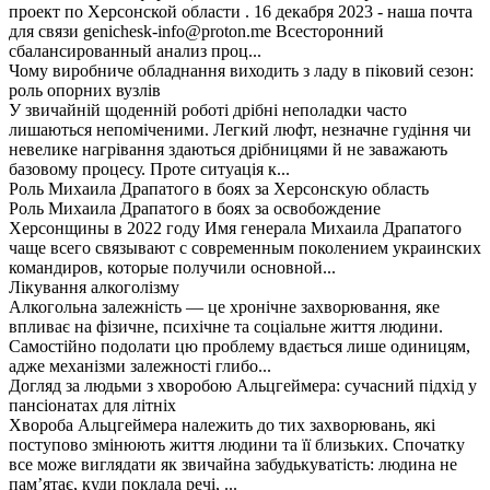
проект по Херсонской области . 16 декабря 2023 - наша почта
для связи genichesk-info@proton.me Всесторонний
сбалансированный анализ проц...
Чому виробниче обладнання виходить з ладу в піковий сезон:
роль опорних вузлів
У звичайній щоденній роботі дрібні неполадки часто
лишаються непоміченими. Легкий люфт, незначне гудіння чи
невелике нагрівання здаються дрібницями й не заважають
базовому процесу. Проте ситуація к...
Роль Михаила Драпатого в боях за Херсонскую область
Роль Михаила Драпатого в боях за освобождение
Херсонщины в 2022 году Имя генерала Михаила Драпатого
чаще всего связывают с современным поколением украинских
командиров, которые получили основной...
Лікування алкоголізму
Алкогольна залежність — це хронічне захворювання, яке
впливає на фізичне, психічне та соціальне життя людини.
Самостійно подолати цю проблему вдається лише одиницям,
адже механізми залежності глибо...
Догляд за людьми з хворобою Альцгеймера: сучасний підхід у
пансіонатах для літніх
Хвороба Альцгеймера належить до тих захворювань, які
поступово змінюють життя людини та її близьких. Спочатку
все може виглядати як звичайна забудькуватість: людина не
пам’ятає, куди поклала речі, ...