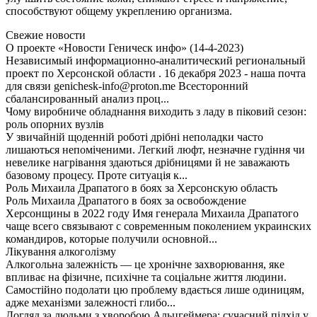
способствуют общему укреплению организма.
Свежие новости
О проекте «Новости Геническ инфо» (14-4-2023)
Независимый информационно-аналитический региональный
проект по Херсонской области . 16 декабря 2023 - наша почта
для связи genichesk-info@proton.me Всесторонний
сбалансированный анализ проц...
Чому виробниче обладнання виходить з ладу в піковий сезон:
роль опорних вузлів
У звичайній щоденній роботі дрібні неполадки часто
лишаються непоміченими. Легкий люфт, незначне гудіння чи
невелике нагрівання здаються дрібницями й не заважають
базовому процесу. Проте ситуація к...
Роль Михаила Драпатого в боях за Херсонскую область
Роль Михаила Драпатого в боях за освобождение
Херсонщины в 2022 году Имя генерала Михаила Драпатого
чаще всего связывают с современным поколением украинских
командиров, которые получили основной...
Лікування алкоголізму
Алкогольна залежність — це хронічне захворювання, яке
впливає на фізичне, психічне та соціальне життя людини.
Самостійно подолати цю проблему вдається лише одиницям,
адже механізми залежності глибо...
Догляд за людьми з хворобою Альцгеймера: сучасний підхід у