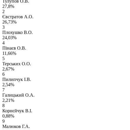
Тулупов О.В.
27,8%
2
Євстратов А.О.
26,73%
3
Плохушко В.О.
24,03%
4
Пінаєв О.В.
11,66%
5
Терських О.О.
2,67%
6
Пилипчук І.В.
2,54%
7
Галицький О.А.
2,21%
8
Корнєйчук В.І.
0,88%
9
Малюков Г.А.