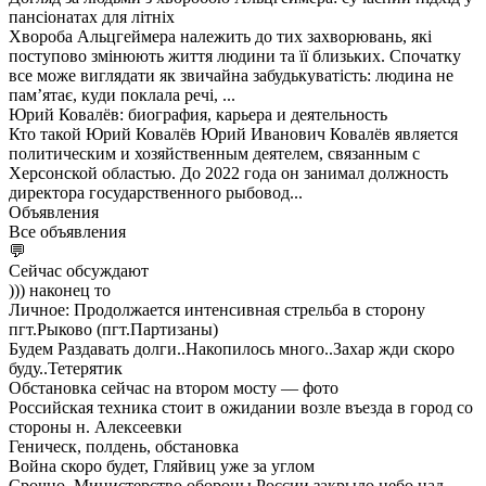
пансіонатах для літніх
Хвороба Альцгеймера належить до тих захворювань, які
поступово змінюють життя людини та її близьких. Спочатку
все може виглядати як звичайна забудькуватість: людина не
пам’ятає, куди поклала речі, ...
Юрий Ковалёв: биография, карьера и деятельность
Кто такой Юрий Ковалёв Юрий Иванович Ковалёв является
политическим и хозяйственным деятелем, связанным с
Херсонской областью. До 2022 года он занимал должность
директора государственного рыбовод...
Объявления
Все объявления
💬
Сейчас обсуждают
))) наконец то
Личное: Продолжается интенсивная стрельба в сторону
пгт.Рыково (пгт.Партизаны)
Будем Раздавать долги..Накопилось много..Захар жди скоро
буду..Тетерятик
Обстановка сейчас на втором мосту — фото
Российская техника стоит в ожидании возле въезда в город со
стороны н. Алексеевки
Геническ, полдень, обстановка
Война скоро будет, Гляйвиц уже за углом
Срочно. Министерство обороны России закрыло небо над