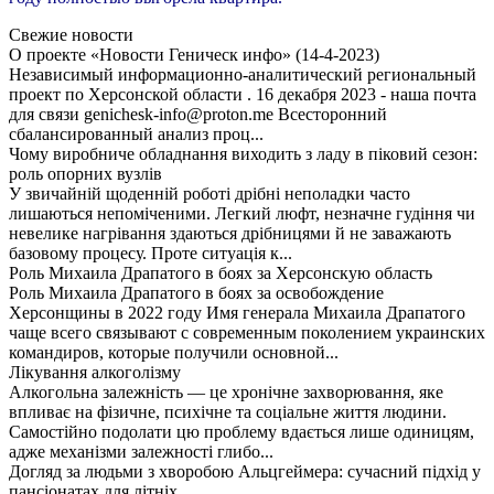
Свежие новости
О проекте «Новости Геническ инфо» (14-4-2023)
Независимый информационно-аналитический региональный
проект по Херсонской области . 16 декабря 2023 - наша почта
для связи genichesk-info@proton.me Всесторонний
сбалансированный анализ проц...
Чому виробниче обладнання виходить з ладу в піковий сезон:
роль опорних вузлів
У звичайній щоденній роботі дрібні неполадки часто
лишаються непоміченими. Легкий люфт, незначне гудіння чи
невелике нагрівання здаються дрібницями й не заважають
базовому процесу. Проте ситуація к...
Роль Михаила Драпатого в боях за Херсонскую область
Роль Михаила Драпатого в боях за освобождение
Херсонщины в 2022 году Имя генерала Михаила Драпатого
чаще всего связывают с современным поколением украинских
командиров, которые получили основной...
Лікування алкоголізму
Алкогольна залежність — це хронічне захворювання, яке
впливає на фізичне, психічне та соціальне життя людини.
Самостійно подолати цю проблему вдається лише одиницям,
адже механізми залежності глибо...
Догляд за людьми з хворобою Альцгеймера: сучасний підхід у
пансіонатах для літніх