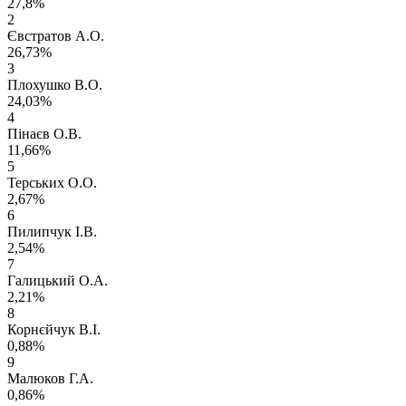
27,8%
2
Євстратов А.О.
26,73%
3
Плохушко В.О.
24,03%
4
Пінаєв О.В.
11,66%
5
Терських О.О.
2,67%
6
Пилипчук І.В.
2,54%
7
Галицький О.А.
2,21%
8
Корнєйчук В.І.
0,88%
9
Малюков Г.А.
0,86%