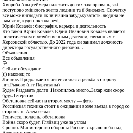
Хвороба Альцгеймера належить до тих захворювань, які
поступово змінюють життя людини та її близьких. Спочатку
все може виглядати як звичайна забудькуватість: людина не
пам’ятає, куди поклала речі, ...
Юрий Ковалёв: биография, карьера и деятельность
Кто такой Юрий Ковалёв Юрий Иванович Ковалёв является
политическим и хозяйственным деятелем, связанным с
Херсонской областью. До 2022 года он занимал должность
директора государственного рыбовод...
Объявления
Все объявления
💬
Сейчас обсуждают
))) наконец то
Личное: Продолжается интенсивная стрельба в сторону
пгт.Рыково (пгт.Партизаны)
Будем Раздавать долги..Накопилось много..Захар жди скоро
буду..Тетерятик
Обстановка сейчас на втором мосту — фото
Российская техника стоит в ожидании возле въезда в город со
стороны н. Алексеевки
Геническ, полдень, обстановка
Война скоро будет, Гляйвиц уже за углом
Срочно. Министерство обороны России закрыло небо над
Азовским морем