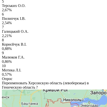
5
Терських О.О.
2,67%
6
Пилипчук І.В.
2,54%
7
Галицький О.А.
2,21%
8
Корнєйчук В.І.
0,88%
9
Малюков Г.А.
0,86%
10
Мотика Л.І.
0,57%
Опрос
Переименовать Херсонскую область (левобережье) в
Геническую область ?