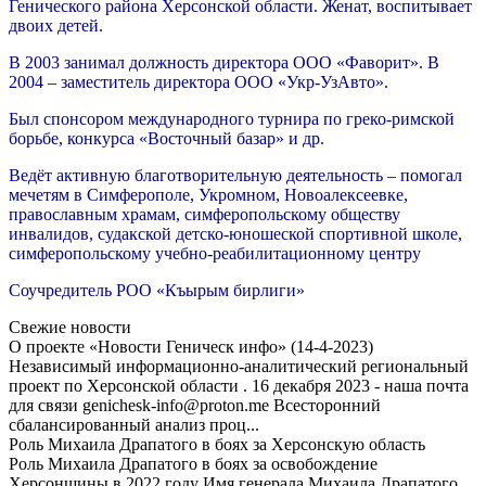
Генического района Херсонской области. Женат, воспитывает
двоих детей.
В 2003 занимал должность директора ООО «Фаворит». В
2004 – заместитель директора ООО «Укр-УзАвто».
Был спонсором международного турнира по греко-римской
борьбе, конкурса «Восточный базар» и др.
Ведёт активную благотворительную деятельность – помогал
мечетям в Симферополе, Укромном, Новоалексеевке,
православным храмам, симферопольскому обществу
инвалидов, судакской детско-юношеской спортивной школе,
симферопольскому учебно-реабилитационному центру
Соучредитель РОО «Къырым бирлиги»
Свежие новости
О проекте «Новости Геническ инфо» (14-4-2023)
Независимый информационно-аналитический региональный
проект по Херсонской области . 16 декабря 2023 - наша почта
для связи genichesk-info@proton.me Всесторонний
сбалансированный анализ проц...
Роль Михаила Драпатого в боях за Херсонскую область
Роль Михаила Драпатого в боях за освобождение
Херсонщины в 2022 году Имя генерала Михаила Драпатого