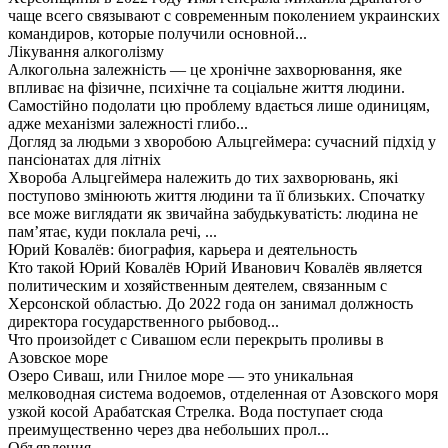
чаще всего связывают с современным поколением украинских
командиров, которые получили основной...
Лікування алкоголізму
Алкогольна залежність — це хронічне захворювання, яке
впливає на фізичне, психічне та соціальне життя людини.
Самостійно подолати цю проблему вдається лише одиницям,
адже механізми залежності глибо...
Догляд за людьми з хворобою Альцгеймера: сучасний підхід у
пансіонатах для літніх
Хвороба Альцгеймера належить до тих захворювань, які
поступово змінюють життя людини та її близьких. Спочатку
все може виглядати як звичайна забудькуватість: людина не
пам’ятає, куди поклала речі, ...
Юрий Ковалёв: биография, карьера и деятельность
Кто такой Юрий Ковалёв Юрий Иванович Ковалёв является
политическим и хозяйственным деятелем, связанным с
Херсонской областью. До 2022 года он занимал должность
директора государственного рыбовод...
Что произойдет с Сивашом если перекрыть проливы в
Азовское море
Озеро Сиваш, или Гнилое море — это уникальная
мелководная система водоемов, отделенная от Азовского моря
узкой косой Арабатская Стрелка. Вода поступает сюда
преимущественно через два небольших прол...
Объявления