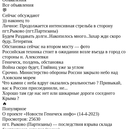
Все объявления
💬
Сейчас обсуждают
))) наконец то
Личное: Продолжается интенсивная стрельба в сторону
пгт.Рыково (пгт.Партизаны)
Будем Раздавать долги..Накопилось много..Захар жди скоро
буду..Тетерятик
Обстановка сейчас на втором мосту — фото
Российская техника стоит в ожидании возле въезда в город со
стороны н. Алексеевки
Геническ, полдень, обстановка
Война скоро будет, Гляйвиц уже за углом
Срочно. Министерство обороны России закрыло небо над
Азовским морем
Что камни с неба вдруг оказались реальностью ? Привыкай,
вас к России присоединили, не...
Хорошо там где нас нет или шикарные дороги соседнего
Крыма ?
🔥
Популярное
О проекте «Новости Геническ инфо» (14-4-2023)
Просмотров: 25630
пгт. Рыково (Партизаны) — последствия взрыва склада