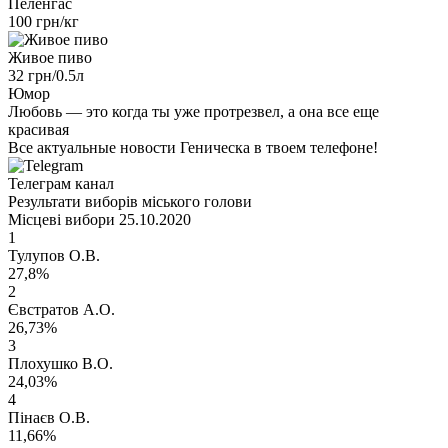
Пеленгас
100 грн/кг
Живое пиво
32 грн/0.5л
Юмор
Любовь — это когда ты уже протрезвел, а она все еще
красивая
Все актуальные новости Геническа в твоем телефоне!
Телеграм канал
Результати виборів міського голови
Місцеві вибори 25.10.2020
1
Тулупов О.В.
27,8%
2
Євстратов А.О.
26,73%
3
Плохушко В.О.
24,03%
4
Пінаєв О.В.
11,66%