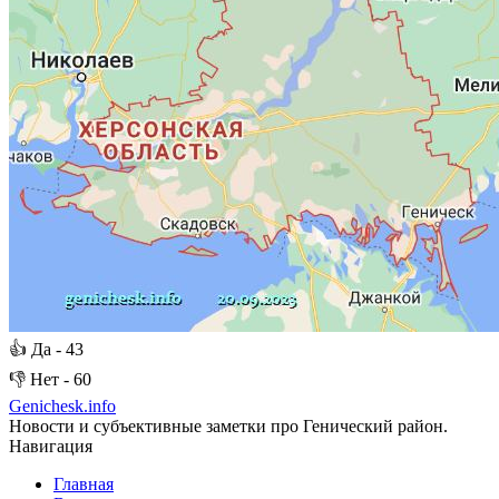
👍
Да -
43
👎
Нет -
60
Genichesk
.info
Новости и субъективные заметки про Генический район.
Навигация
Главная