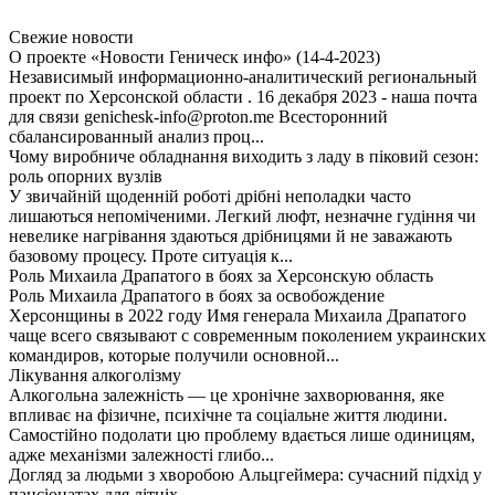
Свежие новости
О проекте «Новости Геническ инфо» (14-4-2023)
Независимый информационно-аналитический региональный
проект по Херсонской области . 16 декабря 2023 - наша почта
для связи genichesk-info@proton.me Всесторонний
сбалансированный анализ проц...
Чому виробниче обладнання виходить з ладу в піковий сезон:
роль опорних вузлів
У звичайній щоденній роботі дрібні неполадки часто
лишаються непоміченими. Легкий люфт, незначне гудіння чи
невелике нагрівання здаються дрібницями й не заважають
базовому процесу. Проте ситуація к...
Роль Михаила Драпатого в боях за Херсонскую область
Роль Михаила Драпатого в боях за освобождение
Херсонщины в 2022 году Имя генерала Михаила Драпатого
чаще всего связывают с современным поколением украинских
командиров, которые получили основной...
Лікування алкоголізму
Алкогольна залежність — це хронічне захворювання, яке
впливає на фізичне, психічне та соціальне життя людини.
Самостійно подолати цю проблему вдається лише одиницям,
адже механізми залежності глибо...
Догляд за людьми з хворобою Альцгеймера: сучасний підхід у
пансіонатах для літніх