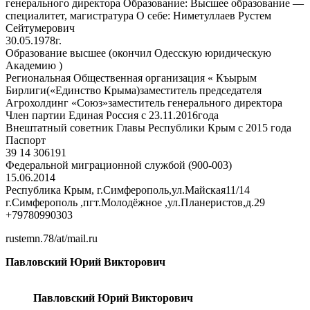
генерального директора Образование: Высшее образование —
специалитет, магистратура О себе: Ниметуллаев Рустем
Сейтумерович
30.05.1978г.
Образование высшее (окончил Одесскую юридическую
Академию )
Региональная Общественная организация « Къырым
Бирлиги(«Единство Крыма)заместитель председателя
Агрохолдинг «Союз»заместитель генерального директора
Член партии Единая Россия с 23.11.2016года
Внештатный советник Главы Республики Крым с 2015 года
Паспорт
39 14 306191
Федеральной миграционной службой (900-003)
15.06.2014
Республика Крым, г.Симферополь,ул.Майская11/14
г.Симферополь ,пгт.Молодёжное ,ул.Планеристов,д.29
+79780990303
rustemn.78/at/mail.ru
Павловский Юрий Викторович
Павловский Юрий Викторович