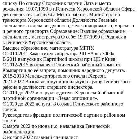
списку По списку Сторонник партии Дата и место
рождения: 19.07.1990 в г.Геническ Херсонской области Сфера
деятельности: Госслужба Место работы: Министерство
транспорта Херсонской области Должность: Главный
специалист отдела воздушного, железнодорожного, морского
и речного транспорта Образование: Высшее образование —
специалитет, магистратура О себе: 19.07.1990 г. Родился в
г.Геническе Херсонская область
Высшее образование, магистратура МГПУ.
С 2010-2011 Заместитель директора ЧП «Азов 3000».
В 2011 выпускник Партийной школы при ЦК г.Киев.
С 2012-2015 возглавлял Генический районный комитет
Компартии до её запрета, помощник народного депутата.
2015-2018 Менеджер торгового отдела г.Херсон.
2021-2022 Возглавлял муниципальную службу Генического
района в должности старшего инспектора.
С 2019 до 2022 и.о. руководителя Херсонской областной
партийной организации «Левая оппозиция».
С 2020 до 2022 депутат 8 созыва Генического районного
совета.
Руководитель фракции политической партии в районном
совете.
С марта 2022 по июнь и.о. начальника Генической
рыбинспекции.
С ноября 2022 главный специалист