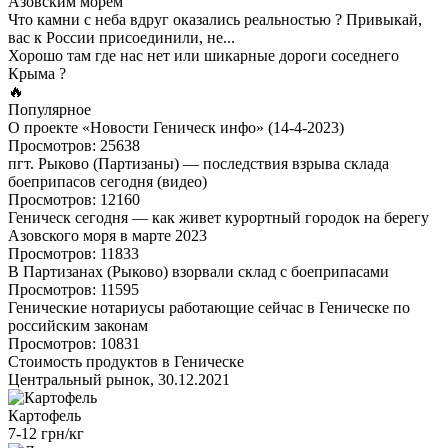
Азовским морем
Что камни с неба вдруг оказались реальностью ? Привыкай,
вас к России присоединили, не...
Хорошо там где нас нет или шикарные дороги соседнего
Крыма ?
🔥
Популярное
О проекте «Новости Геническ инфо» (14-4-2023)
Просмотров: 25638
пгт. Рыково (Партизаны) — последствия взрыва склада
боеприпасов сегодня (видео)
Просмотров: 12160
Геническ сегодня — как живет курортный городок на берегу
Азовского моря в марте 2023
Просмотров: 11833
В Партизанах (Рыково) взорвали склад с боеприпасами
Просмотров: 11595
Генические нотариусы работающие сейчас в Геническе по
российским законам
Просмотров: 10831
Стоимость продуктов в Геническе
Центральный рынок, 30.12.2021
Картофель
7-12 грн/кг