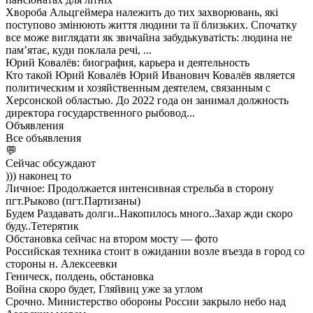
Хвороба Альцгеймера належить до тих захворювань, які
поступово змінюють життя людини та її близьких. Спочатку
все може виглядати як звичайна забудькуватість: людина не
пам’ятає, куди поклала речі, ...
Юрий Ковалёв: биография, карьера и деятельность
Кто такой Юрий Ковалёв Юрий Иванович Ковалёв является
политическим и хозяйственным деятелем, связанным с
Херсонской областью. До 2022 года он занимал должность
директора государственного рыбовод...
Объявления
Все объявления
💬
Сейчас обсуждают
))) наконец то
Личное: Продолжается интенсивная стрельба в сторону
пгт.Рыково (пгт.Партизаны)
Будем Раздавать долги..Накопилось много..Захар жди скоро
буду..Тетерятик
Обстановка сейчас на втором мосту — фото
Российская техника стоит в ожидании возле въезда в город со
стороны н. Алексеевки
Геническ, полдень, обстановка
Война скоро будет, Гляйвиц уже за углом
Срочно. Министерство обороны России закрыло небо над