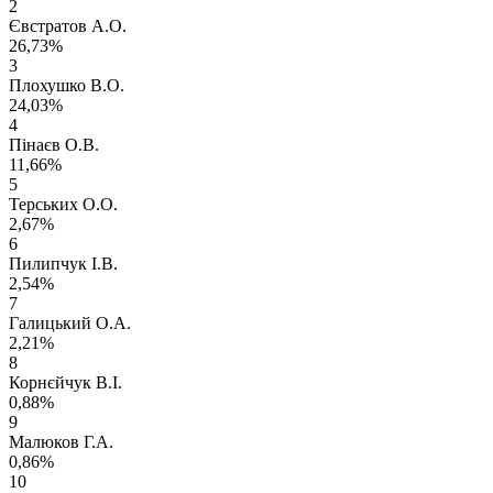
2
Євстратов А.О.
26,73%
3
Плохушко В.О.
24,03%
4
Пінаєв О.В.
11,66%
5
Терських О.О.
2,67%
6
Пилипчук І.В.
2,54%
7
Галицький О.А.
2,21%
8
Корнєйчук В.І.
0,88%
9
Малюков Г.А.
0,86%
10