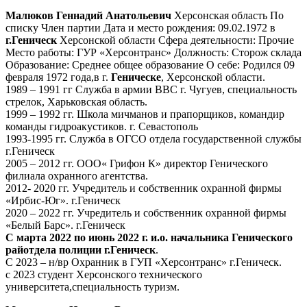
Малюков Геннадий Анатольевич
Херсонская область По
списку Член партии Дата и место рождения: 09.02.1972 в
г.Геническ
Херсонской области Сфера деятельности: Прочие
Место работы: ГУР «Херсонтранс» Должность: Сторож склада
Образование: Среднее общее образование О себе: Родился 09
февраля 1972 года,в г.
Геническе
, Херсонской области.
1989 – 1991 гг Служба в армии ВВС г. Чугуев, специальность
стрелок, Харьковская область.
1999 – 1992 гг. Школа мичманов и прапорщиков, командир
команды гидроакустиков. г. Севастополь
1993-1995 гг. Служба в ОГСО отдела государственной службы
г.Геническ
2005 – 2012 гг. ООО« Грифон К» директор Генического
филиала охранного агентства.
2012- 2020 гг. Учредитель и собственник охранной фирмы
«Ирбис-Юг». г.Геническ
2020 – 2022 гг. Учредитель и собственник охранной фирмы
«Белый Барс». г.Геническ
С марта 2022 по июнь 2022 г. и.о. начальника Генического
райотдела полиции г.Геническ
.
С 2023 – н/вр Охранник в ГУП «Херсонтранс» г.Геническ.
с 2023 студент Херсонского технического
университета,специальность туризм.