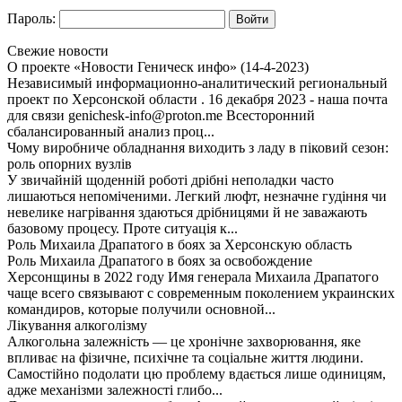
Пароль:
Свежие новости
О проекте «Новости Геническ инфо» (14-4-2023)
Независимый информационно-аналитический региональный
проект по Херсонской области . 16 декабря 2023 - наша почта
для связи genichesk-info@proton.me Всесторонний
сбалансированный анализ проц...
Чому виробниче обладнання виходить з ладу в піковий сезон:
роль опорних вузлів
У звичайній щоденній роботі дрібні неполадки часто
лишаються непоміченими. Легкий люфт, незначне гудіння чи
невелике нагрівання здаються дрібницями й не заважають
базовому процесу. Проте ситуація к...
Роль Михаила Драпатого в боях за Херсонскую область
Роль Михаила Драпатого в боях за освобождение
Херсонщины в 2022 году Имя генерала Михаила Драпатого
чаще всего связывают с современным поколением украинских
командиров, которые получили основной...
Лікування алкоголізму
Алкогольна залежність — це хронічне захворювання, яке
впливає на фізичне, психічне та соціальне життя людини.
Самостійно подолати цю проблему вдається лише одиницям,
адже механізми залежності глибо...