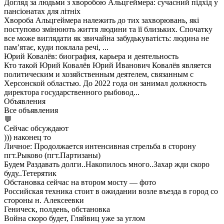
Догляд за людьми з хворобою Альцгеймера: сучасний підхід у
пансіонатах для літніх
Хвороба Альцгеймера належить до тих захворювань, які
поступово змінюють життя людини та її близьких. Спочатку
все може виглядати як звичайна забудькуватість: людина не
пам’ятає, куди поклала речі, ...
Юрий Ковалёв: биография, карьера и деятельность
Кто такой Юрий Ковалёв Юрий Иванович Ковалёв является
политическим и хозяйственным деятелем, связанным с
Херсонской областью. До 2022 года он занимал должность
директора государственного рыбовод...
Объявления
Все объявления
💬
Сейчас обсуждают
))) наконец то
Личное: Продолжается интенсивная стрельба в сторону
пгт.Рыково (пгт.Партизаны)
Будем Раздавать долги..Накопилось много..Захар жди скоро
буду..Тетерятик
Обстановка сейчас на втором мосту — фото
Российская техника стоит в ожидании возле въезда в город со
стороны н. Алексеевки
Геническ, полдень, обстановка
Война скоро будет, Гляйвиц уже за углом