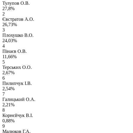
Тулупов О.В.
27,8%
2
Євстратов А.О.
26,73%
3
Плохушко В.О.
24,03%
4
Пінаєв О.В.
11,66%
5
Терських О.О.
2,67%
6
Пилипчук І.В.
2,54%
7
Галицький О.А.
2,21%
8
Корнєйчук В.І.
0,88%
9
Малюков Г.А.