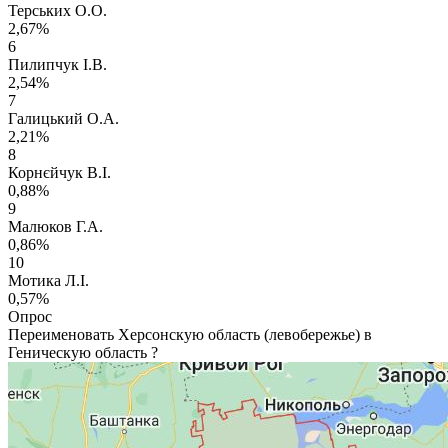
Терських О.О.
2,67%
6
Пилипчук І.В.
2,54%
7
Галицький О.А.
2,21%
8
Корнєйчук В.І.
0,88%
9
Малюков Г.А.
0,86%
10
Мотика Л.І.
0,57%
Опрос
Переименовать Херсонскую область (левобережье) в
Геническую область ?