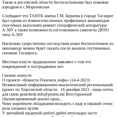
Также в ростовской области беспилотниками был атакован
аэродром в с.Морозовская
Сообщают что ТАНТК имени Г.М. Бериева в городе Таганрог
был одним из немногочисленных профильных авиазаводов
способных выполнять ремонт специфической аппаратуры
А-50У а также возможность изготавливать самолеты ДРЛО
типа А-50У
Насколько существенны последствия атаки беспилотников по
авиазаводу можно будет сказать после анализа спутниковых
снимков Таганрога.
Местные власти традиционно заявляют о том что
повреждений и пострадавших нет.
Свежие новости
О проекте «Новости Геническ инфо» (14-4-2023)
Независимый информационно-аналитический региональный
проект по Херсонской области . 16 декабря 2023 - наша почта
для связи genichesk-info@proton.me Всесторонний
сбалансированный анализ проц...
Чому виробниче обладнання виходить з ладу в піковий сезон:
роль опорних вузлів
У звичайній щоденній роботі дрібні неполадки часто