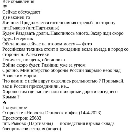
Все объявления
💬
Сейчас обсуждают
))) наконец то
Личное: Продолжается интенсивная стрельба в сторону
пгт.Рыково (пгт.Партизаны)
Будем Раздавать долги..Накопилось много..Захар жди скоро
буду..Тетерятик
Обстановка сейчас на втором мосту — фото
Российская техника стоит в ожидании возле въезда в город со
стороны н. Алексеевки
Геническ, полдень, обстановка
Война скоро будет, Гляйвиц уже за углом
Срочно. Министерство обороны России закрыло небо над
Азовским морем
Что камни с неба вдруг оказались реальностью ? Привыкай,
вас к России присоединили, не...
Хорошо там где нас нет или шикарные дороги соседнего
Крыма ?
🔥
Популярное
О проекте «Новости Геническ инфо» (14-4-2023)
Просмотров: 25633
пгт. Рыково (Партизаны) — последствия взрыва склада
боеприпасов сегодня (видео)