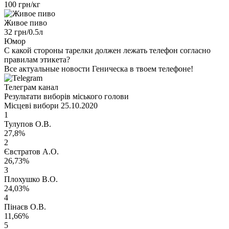
100 грн/кг
Живое пиво
32 грн/0.5л
Юмор
С какой стороны тарелки должен лежать телефон согласно
правилам этикета?
Все актуальные новости Геническа в твоем телефоне!
Телеграм канал
Результати виборів міського голови
Місцеві вибори 25.10.2020
1
Тулупов О.В.
27,8%
2
Євстратов А.О.
26,73%
3
Плохушко В.О.
24,03%
4
Пінаєв О.В.
11,66%
5