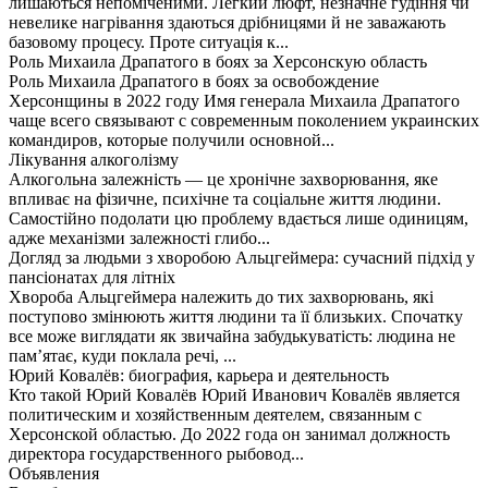
лишаються непоміченими. Легкий люфт, незначне гудіння чи
невелике нагрівання здаються дрібницями й не заважають
базовому процесу. Проте ситуація к...
Роль Михаила Драпатого в боях за Херсонскую область
Роль Михаила Драпатого в боях за освобождение
Херсонщины в 2022 году Имя генерала Михаила Драпатого
чаще всего связывают с современным поколением украинских
командиров, которые получили основной...
Лікування алкоголізму
Алкогольна залежність — це хронічне захворювання, яке
впливає на фізичне, психічне та соціальне життя людини.
Самостійно подолати цю проблему вдається лише одиницям,
адже механізми залежності глибо...
Догляд за людьми з хворобою Альцгеймера: сучасний підхід у
пансіонатах для літніх
Хвороба Альцгеймера належить до тих захворювань, які
поступово змінюють життя людини та її близьких. Спочатку
все може виглядати як звичайна забудькуватість: людина не
пам’ятає, куди поклала речі, ...
Юрий Ковалёв: биография, карьера и деятельность
Кто такой Юрий Ковалёв Юрий Иванович Ковалёв является
политическим и хозяйственным деятелем, связанным с
Херсонской областью. До 2022 года он занимал должность
директора государственного рыбовод...
Объявления