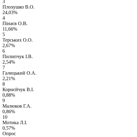
3
Плохушко В.О.
24,03%
4
Пінаєв О.В.
11,66%
5
Терських О.О.
2,67%
6
Пилипчук І.В.
2,54%
7
Галицький О.А.
2,21%
8
Корнєйчук В.І.
0,88%
9
Малюков Г.А.
0,86%
10
Мотика Л.І.
0,57%
Опрос