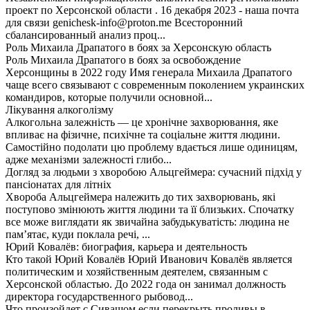
проект по Херсонской области . 16 декабря 2023 - наша почта
для связи genichesk-info@proton.me Всесторонний
сбалансированный анализ проц...
Роль Михаила Драпатого в боях за Херсонскую область
Роль Михаила Драпатого в боях за освобождение
Херсонщины в 2022 году Имя генерала Михаила Драпатого
чаще всего связывают с современным поколением украинских
командиров, которые получили основной...
Лікування алкоголізму
Алкогольна залежність — це хронічне захворювання, яке
впливає на фізичне, психічне та соціальне життя людини.
Самостійно подолати цю проблему вдається лише одиницям,
адже механізми залежності глибо...
Догляд за людьми з хворобою Альцгеймера: сучасний підхід у
пансіонатах для літніх
Хвороба Альцгеймера належить до тих захворювань, які
поступово змінюють життя людини та її близьких. Спочатку
все може виглядати як звичайна забудькуватість: людина не
пам’ятає, куди поклала речі, ...
Юрий Ковалёв: биография, карьера и деятельность
Кто такой Юрий Ковалёв Юрий Иванович Ковалёв является
политическим и хозяйственным деятелем, связанным с
Херсонской областью. До 2022 года он занимал должность
директора государственного рыбовод...
Что произойдет с Сивашом если перекрыть проливы в