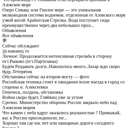
Азовское море
Озеро Сиваш, или Гнилое море — это уникальная
мелководная система водоемов, отделенная от Азовского моря
узкой косой Арабатская Стрелка. Вода поступает сюда
преимущественно через два небольших прол...
Объявления
Все объявления
💬
Сейчас обсуждают
))) наконец то
Личное: Продолжается интенсивная стрельба в сторону
пгт.Рыково (пгт.Партизаны)
Будем Раздавать долги..Накопилось много..Захар жди скоро
буду..Тетерятик
Обстановка сейчас на втором мосту — фото
Российская техника стоит в ожидании возле въезда в город со
стороны н. Алексеевки
Геническ, полдень, обстановка
Война скоро будет, Гляйвиц уже за углом
Срочно. Министерство обороны России закрыло небо над
Азовским морем
Что камни с неба вдруг оказались реальностью ? Привыкай,
вас к России присоединили, не...
Хорошо там где нас нет или шикарные дороги соседнего