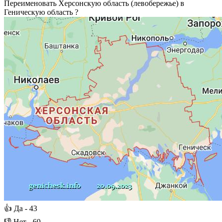
Переименовать Херсонскую область (левобережье) в
Геническую область ?
👍
Да -
43
👎
Нет -
60