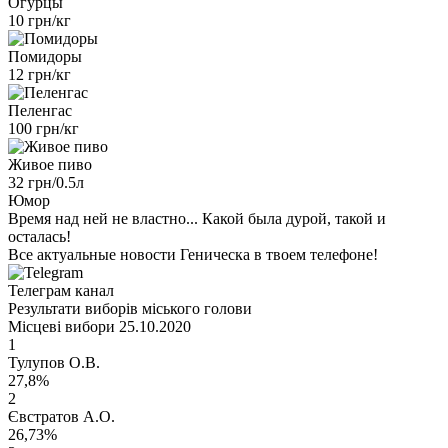
Огурцы
10 грн/кг
Помидоры
12 грн/кг
Пеленгас
100 грн/кг
Живое пиво
32 грн/0.5л
Юмор
Время над ней не властно... Какой была дурой, такой и
осталась!
Все актуальные новости Геническа в твоем телефоне!
Телеграм канал
Результати виборів міського голови
Місцеві вибори 25.10.2020
1
Тулупов О.В.
27,8%
2
Євстратов А.О.
26,73%