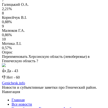
7
Галицький О.А.
2,21%
8
Корнєйчук В.І.
0,88%
9
Малюков Г.А.
0,86%
10
Мотика Л.І.
0,57%
Опрос
Переименовать Херсонскую область (левобережье) в
Геническую область ?
👍
Да -
43
👎
Нет -
60
Genichesk
.info
Новости и субъективные заметки про Генический район.
Навигация
Главная
Все новости