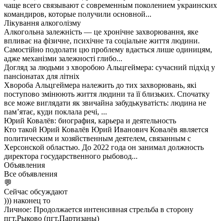
чаще всего связывают с современным поколением украинских
командиров, которые получили основной...
Лікування алкоголізму
Алкогольна залежність — це хронічне захворювання, яке
впливає на фізичне, психічне та соціальне життя людини.
Самостійно подолати цю проблему вдається лише одиницям,
адже механізми залежності глибо...
Догляд за людьми з хворобою Альцгеймера: сучасний підхід у
пансіонатах для літніх
Хвороба Альцгеймера належить до тих захворювань, які
поступово змінюють життя людини та її близьких. Спочатку
все може виглядати як звичайна забудькуватість: людина не
пам’ятає, куди поклала речі, ...
Юрий Ковалёв: биография, карьера и деятельность
Кто такой Юрий Ковалёв Юрий Иванович Ковалёв является
политическим и хозяйственным деятелем, связанным с
Херсонской областью. До 2022 года он занимал должность
директора государственного рыбовод...
Объявления
Все объявления
💬
Сейчас обсуждают
))) наконец то
Личное: Продолжается интенсивная стрельба в сторону
пгт.Рыково (пгт.Партизаны)