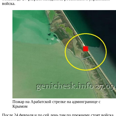
войска.
Пожар на Арабатской стрелке на админгранице с
Крымом
После 24 февраля и по сей день там по прежнему стоят войска