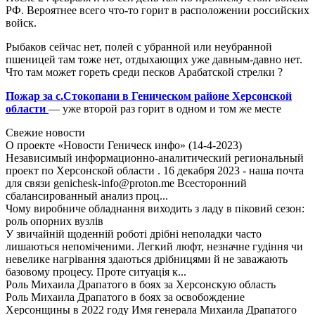
РФ. Вероятнее всего что-то горит в расположении российских
войск.
Рыбаков сейчас нет, полей с убранной или неубранной
пшеницей там тоже нет, отдыхающих уже давным-давно нет.
Что там может гореть среди песков Арабатской стрелки ?
Пожар за с.Стокопани в Геническом районе Херсонской
области
— уже второй раз горит в одном и том же месте
Свежие новости
О проекте «Новости Геническ инфо» (14-4-2023)
Независимый информационно-аналитический региональный
проект по Херсонской области . 16 декабря 2023 - наша почта
для связи genichesk-info@proton.me Всесторонний
сбалансированный анализ проц...
Чому виробниче обладнання виходить з ладу в піковий сезон:
роль опорних вузлів
У звичайній щоденній роботі дрібні неполадки часто
лишаються непоміченими. Легкий люфт, незначне гудіння чи
невелике нагрівання здаються дрібницями й не заважають
базовому процесу. Проте ситуація к...
Роль Михаила Драпатого в боях за Херсонскую область
Роль Михаила Драпатого в боях за освобождение
Херсонщины в 2022 году Имя генерала Михаила Драпатого