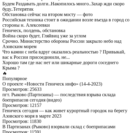
Будем Раздавать долги..Накопилось много..Захар жди скоро
буду..Тетерятик
Обстановка сейчас на втором мосту — фото
Российская техника стоит в ожидании возле въезда в город со
стороны н. Алексеевки
Геническ, полдень, обстановка
Война скоро будет, Гляйвиц уже за углом
Срочно. Министерство обороны России закрыло небо над
Азовским морем
Что камни с неба вдруг оказались реальностью ? Привыкай,
вас к России присоединили, не...
Хорошо там где нас нет или шикарные дороги соседнего
Крыма ?
🔥
Популярное
О проекте «Новости Геническ инфо» (14-4-2023)
Просмотров: 25633
пгт. Рыково (Партизаны) — последствия взрыва склада
боеприпасов сегодня (видео)
Просмотров: 12157
Геническ сегодня — как живет курортный городок на берегу
Азовского моря в марте 2023
Просмотров: 11830
В Партизанах (Рыково) взорвали склад с боеприпасами
Просмотров: 11591