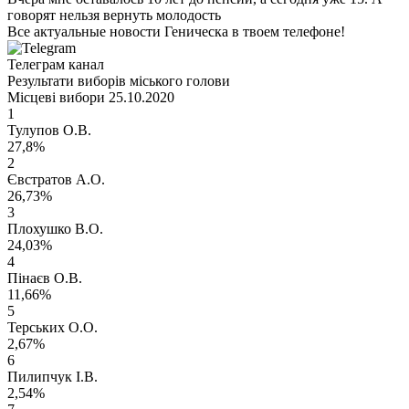
говорят нельзя вернуть молодость
Все актуальные новости Геническа в твоем телефоне!
Телеграм канал
Результати виборів міського голови
Місцеві вибори 25.10.2020
1
Тулупов О.В.
27,8%
2
Євстратов А.О.
26,73%
3
Плохушко В.О.
24,03%
4
Пінаєв О.В.
11,66%
5
Терських О.О.
2,67%
6
Пилипчук І.В.
2,54%