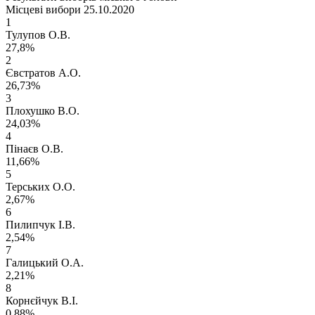
Місцеві вибори 25.10.2020
1
Тулупов О.В.
27,8%
2
Євстратов А.О.
26,73%
3
Плохушко В.О.
24,03%
4
Пінаєв О.В.
11,66%
5
Терських О.О.
2,67%
6
Пилипчук І.В.
2,54%
7
Галицький О.А.
2,21%
8
Корнєйчук В.І.
0,88%