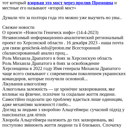
тот который
взорван это мост через пролив Промоина
и
местные его называют «второй мост»
Думали что за полтора года это можно уже выучить но увы..
Свежие новости
О проекте «Новости Геническ инфо» (14-4-2023)
Независимый информационно-аналитический региональный
проект по Херсонской области . 16 декабря 2023 - наша почта
для связи genichesk-info@proton.me Всесторонний
сбалансированный анализ проц...
Роль Михаила Драпатого в боях за Херсонскую область
Роль Михаила Драпатого в боях за освобождение
Херсонщины в 2022 году Имя генерала Михаила Драпатого
чаще всего связывают с современным поколением украинских
командиров, которые получили основной...
Лікування алкоголізму
Алкогольна залежність — це хронічне захворювання, яке
впливає на фізичне, психічне та соціальне життя людини.
Самостійно подолати цю проблему вдається лише одиницям,
адже механізми залежності глибо...
Догляд за людьми з хворобою Альцгеймера: сучасний підхід у
пансіонатах для літніх
Хвороба Альцгеймера належить до тих захворювань, які
поступово змінюють життя людини та її близьких. Спочатку