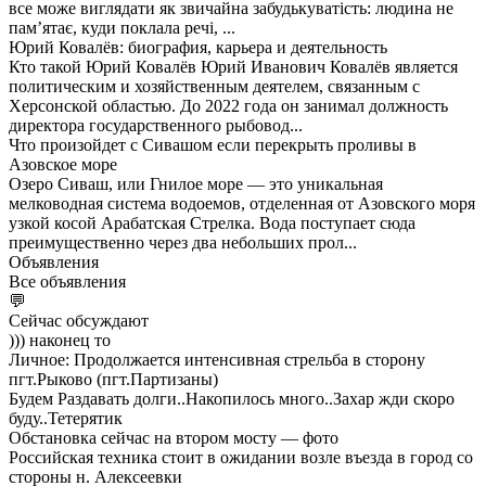
все може виглядати як звичайна забудькуватість: людина не
пам’ятає, куди поклала речі, ...
Юрий Ковалёв: биография, карьера и деятельность
Кто такой Юрий Ковалёв Юрий Иванович Ковалёв является
политическим и хозяйственным деятелем, связанным с
Херсонской областью. До 2022 года он занимал должность
директора государственного рыбовод...
Что произойдет с Сивашом если перекрыть проливы в
Азовское море
Озеро Сиваш, или Гнилое море — это уникальная
мелководная система водоемов, отделенная от Азовского моря
узкой косой Арабатская Стрелка. Вода поступает сюда
преимущественно через два небольших прол...
Объявления
Все объявления
💬
Сейчас обсуждают
))) наконец то
Личное: Продолжается интенсивная стрельба в сторону
пгт.Рыково (пгт.Партизаны)
Будем Раздавать долги..Накопилось много..Захар жди скоро
буду..Тетерятик
Обстановка сейчас на втором мосту — фото
Российская техника стоит в ожидании возле въезда в город со
стороны н. Алексеевки