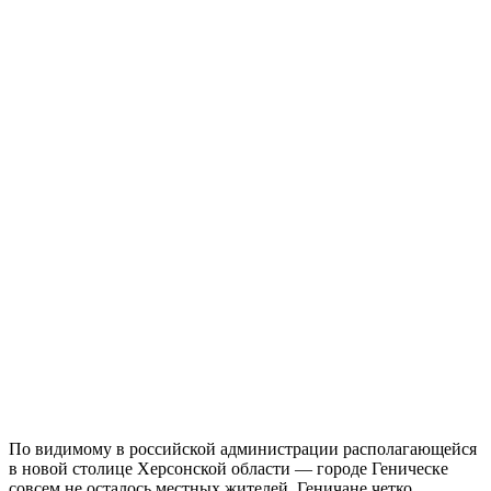
По видимому в российской администрации располагающейся
в новой столице Херсонской области — городе Геническе
совсем не осталось местных жителей. Геничане четко